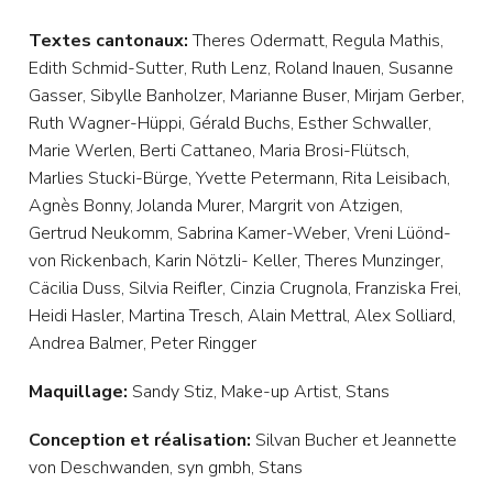
Textes cantonaux:
Theres Odermatt, Regula Mathis,
Edith Schmid-Sutter, Ruth Lenz, Roland Inauen, Susanne
Gasser, Sibylle Banholzer, Marianne Buser, Mirjam Gerber,
Ruth Wagner-Hüppi, Gérald Buchs, Esther Schwaller,
Marie Werlen, Berti Cattaneo, Maria Brosi-Flütsch,
Marlies Stucki-Bürge, Yvette Petermann, Rita Leisibach,
Agnès Bonny, Jolanda Murer, Margrit von Atzigen,
Gertrud Neukomm, Sabrina Kamer-Weber, Vreni Lüönd-
von Rickenbach, Karin Nötzli- Keller, Theres Munzinger,
Cäcilia Duss, Silvia Reifler, Cinzia Crugnola, Franziska Frei,
Heidi Hasler, Martina Tresch, Alain Mettral, Alex Solliard,
Andrea Balmer, Peter Ringger
Maquillage:
Sandy Stiz, Make-up Artist, Stans
Conception et réalisation:
Silvan Bucher et Jeannette
von Deschwanden, syn gmbh, Stans